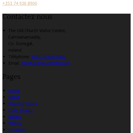
+353 74 936 8900
Contactez nous
The Old Church Visitor Centre,
Carrownamaddy,
Co. Donegal,
Ireland
Téléphone
:
+353 74 936 8900
Email:
info@angriananhotel.com
Pages
Home
About
Opening Hours
Celtic Feasts
Gallery
Videos
Location