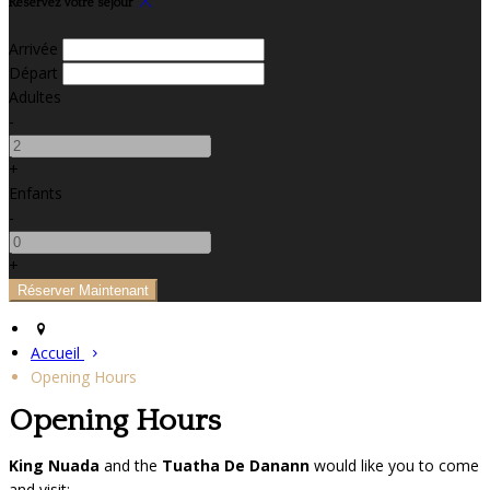
Réservez votre séjour
Arrivée
Départ
Adultes
-
+
Enfants
-
+
Accueil
Opening Hours
Opening Hours
King Nuada
and the
Tuatha De Danann
would like you to come
and visit: