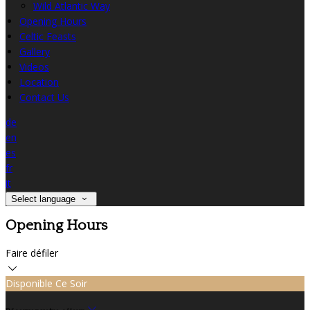
Wild Atlantic Way
Opening Hours
Celtic Feasts
Gallery
Videos
Location
Contact Us
de
en
es
fr
it
Select language
Opening Hours
Faire défiler
Disponible Ce Soir