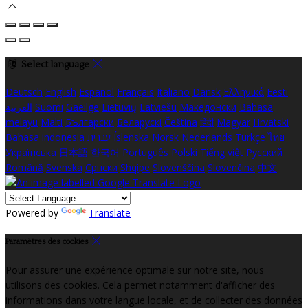
Select language
Deutsch
English
Español
Français
Italiano
Dansk
Ελληνικά
Eesti
العربية
Suomi
Gaeilge
Lietuvių
Latviešu
Македонски
Bahasa
melayu
Malti
Български
Беларускі
Čeština
हिंदी
Magyar
Hrvatski
Bahasa indonesia
עברית
Íslenska
Norsk
Nederlands
Türkçe
ไทย
Українська
日本語
한국어
Português
Polski
Tiếng việt
Русский
Română
Svenska
Српски
Shqipe
Slovenščina
Slovenčina
中文
Powered by
Translate
Paramètres des cookies
Pour assurer une expérience optimale sur notre site, nous
utilisons des cookies. Cela permet notamment d'afficher des
informations dans votre langue locale, et de collecter des données