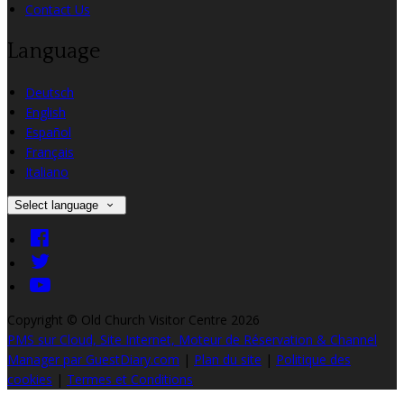
Contact Us
Language
Deutsch
English
Español
Français
Italiano
Select language
Copyright ©
Old Church Visitor Centre 2026
PMS sur Cloud, Site Internet, Moteur de Réservation & Channel
Manager par GuestDiary.com
|
Plan du site
|
Politique des
cookies
|
Termes et Conditions