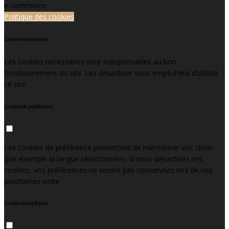
e-commerce.
Politique des cookies
Cookies nécessaires
Les cookies nécessaires sont indispensables au bon
fonctionnement du site. Les désactiver vous empêchera d’utiliser
ce site.
Cookies de préférence
Les cookies de préférence permettent de mémoriser vos choix
(par exemple la langue sélectionnée). Si vous désactivez ces
cookies, vos préférences ne seront pas conservées lors de vos
prochaines visite
Cookies analytiques